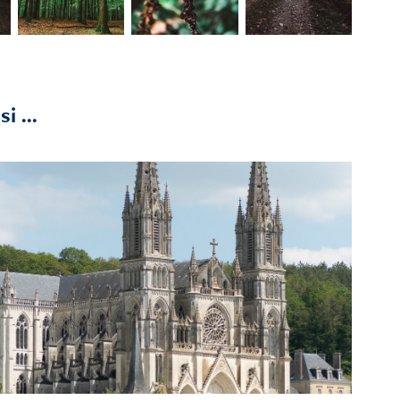
i ...
2021
Macro Montligeon