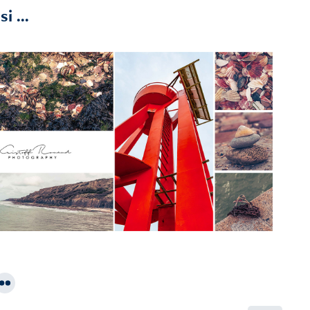
i ...
2023
Port En Bessin